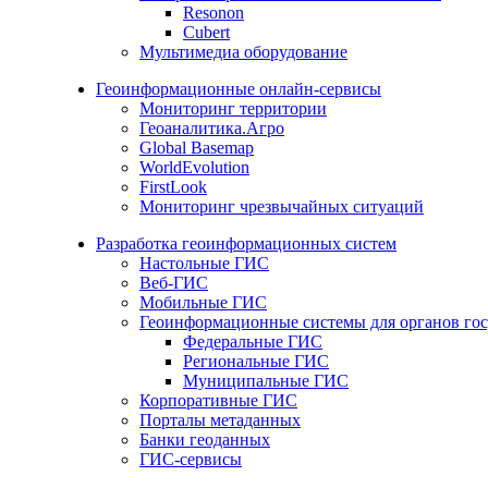
Resonon
Cubert
Мультимедиа оборудование
Геоинформационные онлайн-сервисы
Мониторинг территории
Геоаналитика.Агро
Global Basemap
WorldEvolution
FirstLook
Мониторинг чрезвычайных ситуаций
Разработка геоинформационных систем
Настольные ГИС
Веб-ГИС
Мобильные ГИС
Геоинформационные системы для органов гос
Федеральные ГИС
Региональные ГИС
Муниципальные ГИС
Корпоративные ГИС
Порталы метаданных
Банки геоданных
ГИС-сервисы