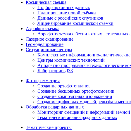
Космическая съемка
Подбор архивных данных
Планирование новой съёмки
Данные с российских спутников
Лицензирование космической съемки
Аэрофотосъемка
Аэрофотосъемка с беспилотных летательных 
Лазерное сканирование
Геомоделирование
Ситуационные центры
Комплексные информационно-аналитические
Центры космических технологий
Аппаратно-программные технологические ко
Лаборатории ДЗЗ
Фотограмметрия
Создание ортофотопланов
Создание бесшовных ортофотомозаик
Создание композитных изображений
Создание цифровых моделей рельефа и местн
Обработка радарных данных
Мониторинг смещений и деформаций земной 
Тематический анализ радарных данных
Тематические проекты