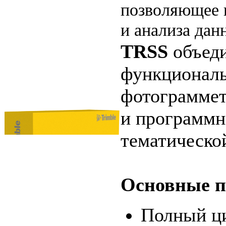
позволяющее 
и анализа дан
TRSS
объеди
функционал
фотограмме
и программн
тематическо
Основные п
Полный ци