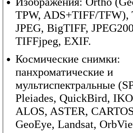
Изображения: Ortho (Ge
TPW, ADS+TIFF/TFW), 
JPEG, BigTIFF, JPEG200
TIFFjpeg, EXIF.
Космические снимки:
панхроматические и
мультиспектральные (S
Pleiades, QuickBird, IK
ALOS, ASTER, CARTOSA
GeoEye, Landsat, OrbVie