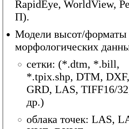
RapidEye, WorldView, Р
П).
Модели высот/форматы
морфологических данны
сетки: (*.dtm, *.bill,
*.tpix.shp, DTM, DXF,
GRD, LAS, TIFF16/32
др.)
облака точек: LAS, L