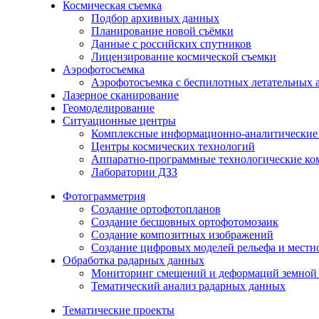
Космическая съемка
Подбор архивных данных
Планирование новой съёмки
Данные с российских спутников
Лицензирование космической съемки
Аэрофотосъемка
Аэрофотосъемка с беспилотных летательных 
Лазерное сканирование
Геомоделирование
Ситуационные центры
Комплексные информационно-аналитические
Центры космических технологий
Аппаратно-программные технологические ко
Лаборатории ДЗЗ
Фотограмметрия
Создание ортофотопланов
Создание бесшовных ортофотомозаик
Создание композитных изображений
Создание цифровых моделей рельефа и местн
Обработка радарных данных
Мониторинг смещений и деформаций земной 
Тематический анализ радарных данных
Тематические проекты