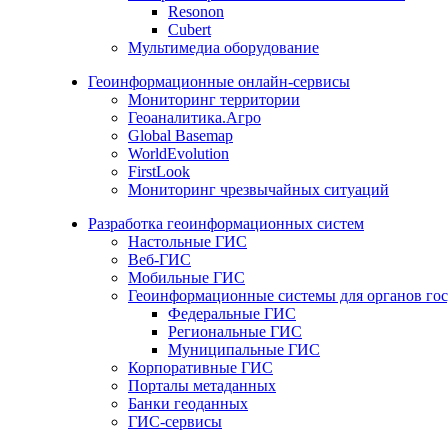
Resonon
Cubert
Мультимедиа оборудование
Геоинформационные онлайн-сервисы
Мониторинг территории
Геоаналитика.Агро
Global Basemap
WorldEvolution
FirstLook
Мониторинг чрезвычайных ситуаций
Разработка геоинформационных систем
Настольные ГИС
Веб-ГИС
Мобильные ГИС
Геоинформационные системы для органов гос
Федеральные ГИС
Региональные ГИС
Муниципальные ГИС
Корпоративные ГИС
Порталы метаданных
Банки геоданных
ГИС-сервисы