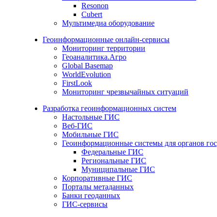
Resonon
Cubert
Мультимедиа оборудование
Геоинформационные онлайн-сервисы
Мониторинг территории
Геоаналитика.Агро
Global Basemap
WorldEvolution
FirstLook
Мониторинг чрезвычайных ситуаций
Разработка геоинформационных систем
Настольные ГИС
Веб-ГИС
Мобильные ГИС
Геоинформационные системы для органов гос
Федеральные ГИС
Региональные ГИС
Муниципальные ГИС
Корпоративные ГИС
Порталы метаданных
Банки геоданных
ГИС-сервисы