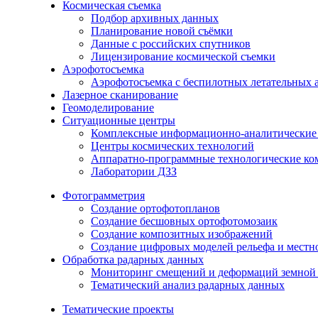
Космическая съемка
Подбор архивных данных
Планирование новой съёмки
Данные с российских спутников
Лицензирование космической съемки
Аэрофотосъемка
Аэрофотосъемка с беспилотных летательных 
Лазерное сканирование
Геомоделирование
Ситуационные центры
Комплексные информационно-аналитические
Центры космических технологий
Аппаратно-программные технологические ко
Лаборатории ДЗЗ
Фотограмметрия
Создание ортофотопланов
Создание бесшовных ортофотомозаик
Создание композитных изображений
Создание цифровых моделей рельефа и местн
Обработка радарных данных
Мониторинг смещений и деформаций земной 
Тематический анализ радарных данных
Тематические проекты