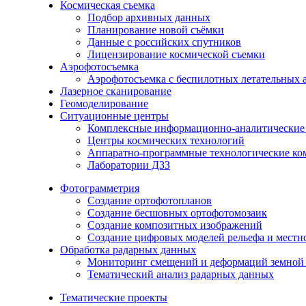
Космическая съемка
Подбор архивных данных
Планирование новой съёмки
Данные с российских спутников
Лицензирование космической съемки
Аэрофотосъемка
Аэрофотосъемка с беспилотных летательных 
Лазерное сканирование
Геомоделирование
Ситуационные центры
Комплексные информационно-аналитические
Центры космических технологий
Аппаратно-программные технологические ко
Лаборатории ДЗЗ
Фотограмметрия
Создание ортофотопланов
Создание бесшовных ортофотомозаик
Создание композитных изображений
Создание цифровых моделей рельефа и местн
Обработка радарных данных
Мониторинг смещений и деформаций земной 
Тематический анализ радарных данных
Тематические проекты