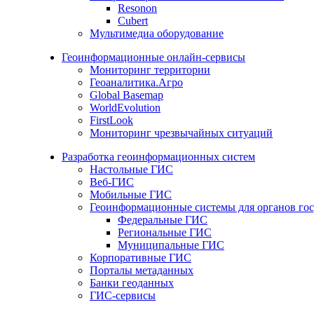
Resonon
Cubert
Мультимедиа оборудование
Геоинформационные онлайн-сервисы
Мониторинг территории
Геоаналитика.Агро
Global Basemap
WorldEvolution
FirstLook
Мониторинг чрезвычайных ситуаций
Разработка геоинформационных систем
Настольные ГИС
Веб-ГИС
Мобильные ГИС
Геоинформационные системы для органов гос
Федеральные ГИС
Региональные ГИС
Муниципальные ГИС
Корпоративные ГИС
Порталы метаданных
Банки геоданных
ГИС-сервисы