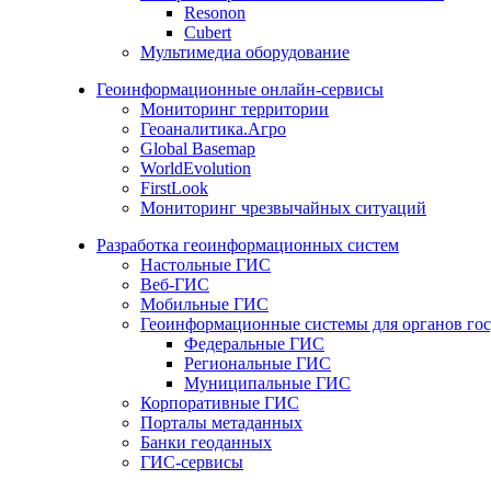
Resonon
Cubert
Мультимедиа оборудование
Геоинформационные онлайн-сервисы
Мониторинг территории
Геоаналитика.Агро
Global Basemap
WorldEvolution
FirstLook
Мониторинг чрезвычайных ситуаций
Разработка геоинформационных систем
Настольные ГИС
Веб-ГИС
Мобильные ГИС
Геоинформационные системы для органов гос
Федеральные ГИС
Региональные ГИС
Муниципальные ГИС
Корпоративные ГИС
Порталы метаданных
Банки геоданных
ГИС-сервисы