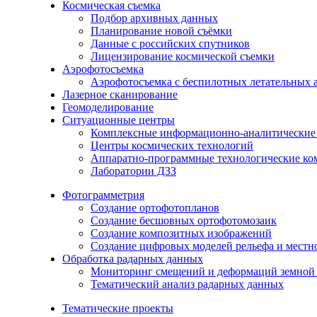
Космическая съемка
Подбор архивных данных
Планирование новой съёмки
Данные с российских спутников
Лицензирование космической съемки
Аэрофотосъемка
Аэрофотосъемка с беспилотных летательных 
Лазерное сканирование
Геомоделирование
Ситуационные центры
Комплексные информационно-аналитические
Центры космических технологий
Аппаратно-программные технологические ко
Лаборатории ДЗЗ
Фотограмметрия
Создание ортофотопланов
Создание бесшовных ортофотомозаик
Создание композитных изображений
Создание цифровых моделей рельефа и местн
Обработка радарных данных
Мониторинг смещений и деформаций земной 
Тематический анализ радарных данных
Тематические проекты